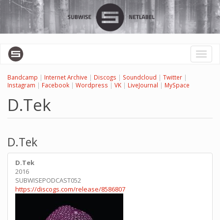
Перейти
к
основному
содержанию
Toggl
naviga
Bandcamp
|
Internet Archive
|
Discogs
|
Soundcloud
|
Twitter
|
Instagram
|
Facebook
|
Wordpress
|
VK
|
LiveJournal
|
MySpace
D.Tek
D.Tek
D.Tek
2016
SUBWISEPODCAST052
https://discogs.com/release/8586807