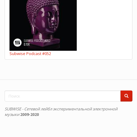
Subwise Podcast #052
Форма
поиска
Поиск
SUBWISE - Сетевой лейбл экспериментальной электронной
музыки
2009-2020