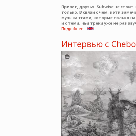
Привет, друзья! Subwise не стоит
только. В связи с чем, в эти за
музыкантами, которые только н
и с теми, чьи треки уже не раз зв
Подробнее
о
Интервью
с
Интервью с Chebov
Nikola
Melnikov