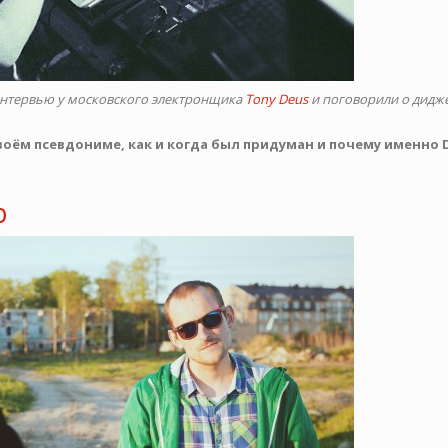
интервью у московского электронщика
Tony Deus
и поговорили о дидже
своём псевдониме, как и когда был придуман и почему именно 
p