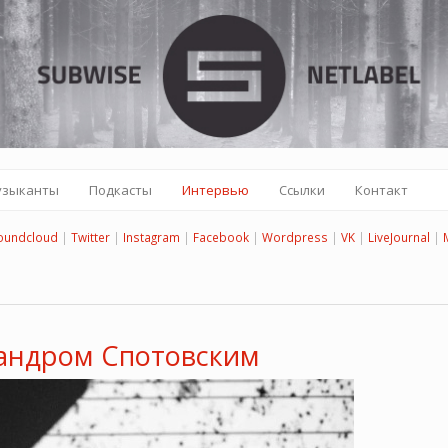
узыканты
Подкасты
Интервью
Ссылки
Контакт
oundcloud
|
Twitter
|
Instagram
|
Facebook
|
Wordpress
|
VK
|
LiveJournal
|
андром Спотовским