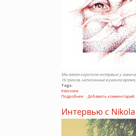
Мы взяли короткое интервью у замеч
16 треков, написанные в разное врем
Tags:
Interview
Подробнее
о
Добавить комментарий
Интервью
с
Интервью с Nikola
Playmewhile