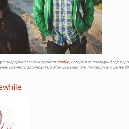
одит очередной альбом проекта
Sideflip
, который за последний год выро
наи идейного вдохновителя этой команды. Мы поговорили о рэйве 90х,
ewhile