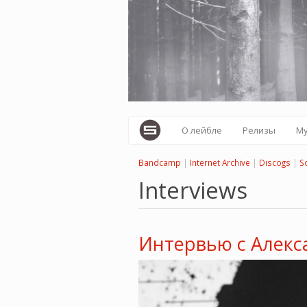
Перейти
к
основному
содержанию
О лейбле
Релизы
М
Bandcamp
|
Internet Archive
|
Discogs
|
S
Interviews
Интервью с Алекс