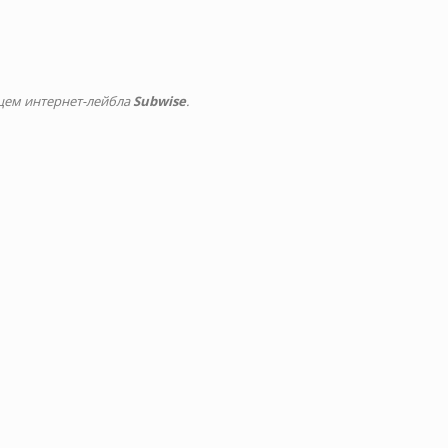
ьцем интернет-лейбла
Subwise
.