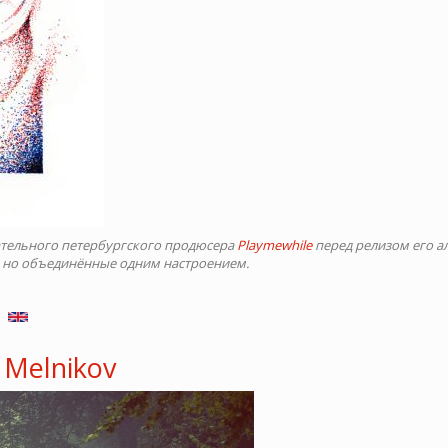
ательного петербургского продюсера
Playmewhile
перед релизом его а
я, но объединённые одним настроением.
 Melnikov