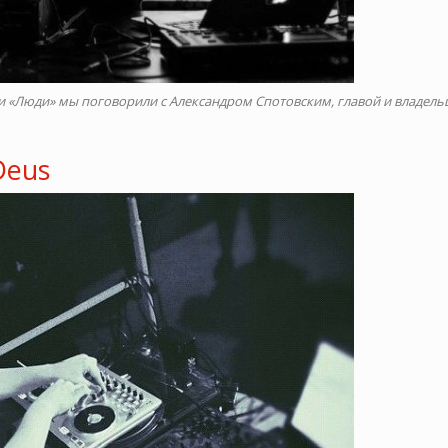
ки «Люди» мы поговорили с Александром Спотовским, главой и владел
Deus