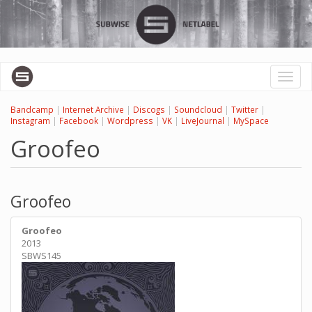
Перейти
к
основному
содержанию
Toggl
naviga
Bandcamp
|
Internet Archive
|
Discogs
|
Soundcloud
|
Twitter
|
Instagram
|
Facebook
|
Wordpress
|
VK
|
LiveJournal
|
MySpace
Groofeo
Groofeo
Groofeo
2013
SBWS145