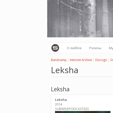
Перейти
к
основному
содержанию
О лейбле
Релизы
М
Bandcamp
|
Internet Archive
|
Discogs
|
S
Leksha
Leksha
Leksha
2014
SUBWISEPODCAST033