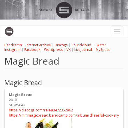
Перейти
к
основному
содержанию
Toggl
naviga
Bandcamp
|
Internet Archive
|
Discogs
|
Soundcloud
|
Twitter
|
Instagram
|
Facebook
|
Wordpress
|
VK
|
LiveJournal
|
MySpace
Magic Bread
Magic Bread
Magic Bread
2010
SBWS047
https://discogs.com/release/2352862
https://mmmagicbread.bandcamp.com/album/cheerful-cookery