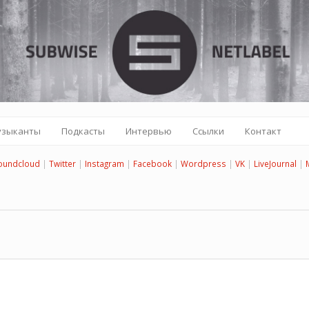
узыканты
Подкасты
Интервью
Ссылки
Контакт
oundcloud
|
Twitter
|
Instagram
|
Facebook
|
Wordpress
|
VK
|
LiveJournal
|