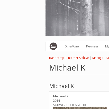
Перейти
к
основному
содержанию
О лейбле
Релизы
М
Bandcamp
|
Internet Archive
|
Discogs
|
S
Michael K
Michael K
Michael K
2014
SUBWISEPODCAST030