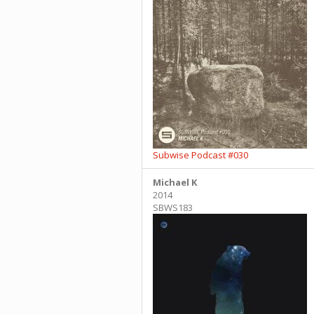
Subwise Podcast #030
Michael K
2014
SBWS183