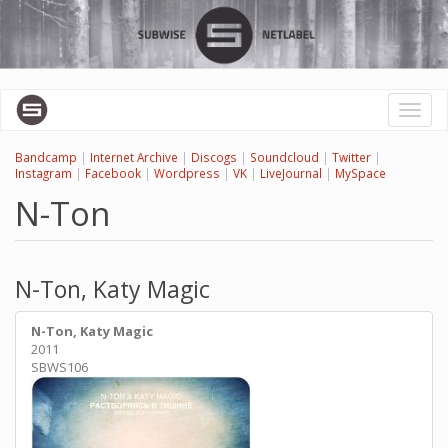
Перейти
к
основному
содержанию
Toggl
naviga
Bandcamp
|
Internet Archive
|
Discogs
|
Soundcloud
|
Twitter
|
Instagram
|
Facebook
|
Wordpress
|
VK
|
LiveJournal
|
MySpace
N-Ton
N-Ton, Katy Magic
N-Ton, Katy Magic
2011
SBWS106