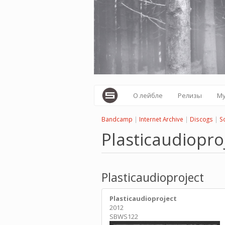
Перейти
к
основному
содержанию
О лейбле
Релизы
М
Bandcamp
|
Internet Archive
|
Discogs
|
S
Plasticaudiopro
Plasticaudioproject
Plasticaudioproject
2012
SBWS122