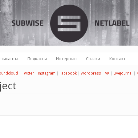
узыканты
Подкасты
Интервью
Ссылки
Контакт
oundcloud
|
Twitter
|
Instagram
|
Facebook
|
Wordpress
|
VK
|
LiveJournal
|
ject