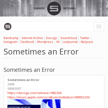
Перейти
к
основному
содержанию
Toggl
naviga
Bandcamp
|
Internet Archive
|
Discogs
|
Soundcloud
|
Twitter
|
Instagram
|
Facebook
|
Wordpress
|
VK
|
LiveJournal
|
MySpace
Sometimes an Error
Sometimes an Error
Sometimes an Error
2009
SBWS007
https://discogs.com/release/1882304
https://music.apple.com/us/album/miditation/498952336