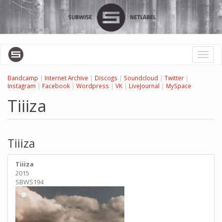
Перейти
к
основному
содержанию
Toggl
naviga
Bandcamp
|
Internet Archive
|
Discogs
|
Soundcloud
|
Twitter
|
Instagram
|
Facebook
|
Wordpress
|
VK
|
LiveJournal
|
MySpace
Tiiiza
Tiiiza
Tiiiza
2015
SBWS194