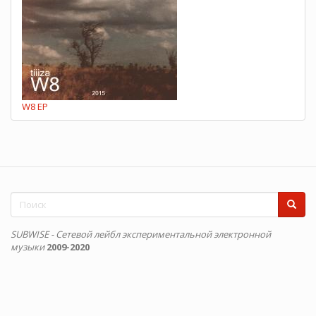
W8 EP
Форма
поиска
Поиск
SUBWISE - Сетевой лейбл экспериментальной электронной
музыки
2009-2020