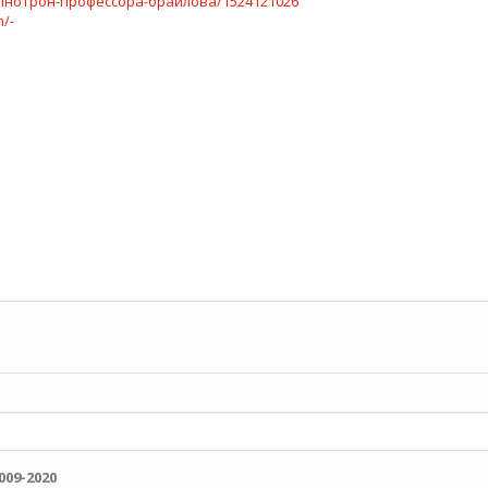
гипнотрон-профессора-браилова/1524121026
/-
009-2020