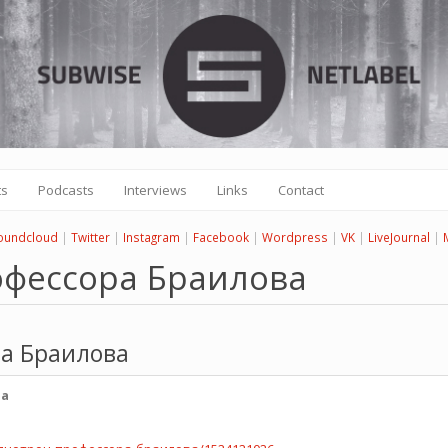
ts
Podcasts
Interviews
Links
Contact
oundcloud
|
Twitter
|
Instagram
|
Facebook
|
Wordpress
|
VK
|
LiveJournal
|
офессора Браилова
а Браилова
ва