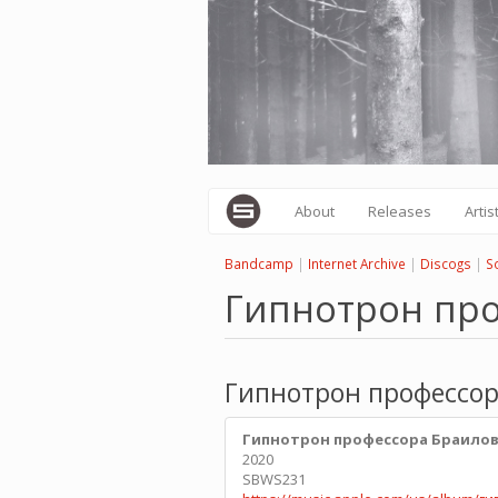
Skip
to
main
content
About
Releases
Artis
Bandcamp
|
Internet Archive
|
Discogs
|
S
Гипнотрон пр
Гипнотрон профессор
Гипнотрон профессора Браило
2020
SBWS231