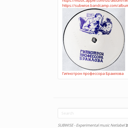
https://music.apple.com/us/album/
https://subwise.bandcamp.com/album
Гипнотрон профессора Браилова
Search
form
Search
SUBWISE - Experimental music Netlabel
2