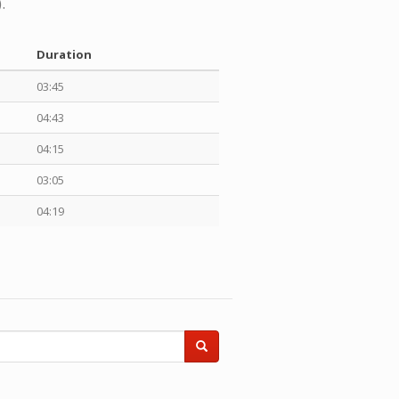
.
Duration
03:45
04:43
04:15
03:05
04:19