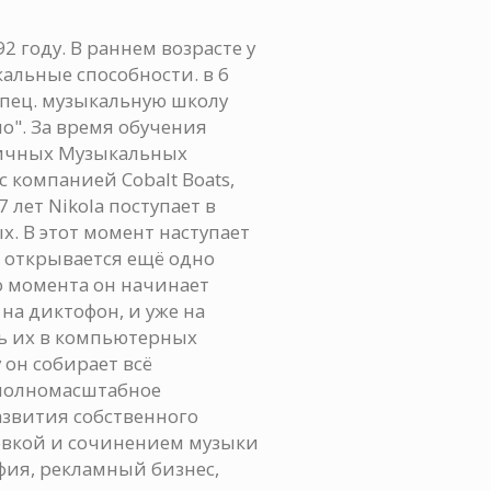
92 году. В раннем возрасте у
альные способности. в 6
спец. музыкальную школу
о". За время обучения
личных Музыкальных
с компанией Cobalt Boats,
 лет Nikola поступает в
. В этот момент наступает
я открывается ещё одно
о момента он начинает
а диктофон, и уже на
ь их в компьютерных
 он собирает всё
 полномасштабное
звития собственного
овкой и сочинением музыки
афия, рекламный бизнес,