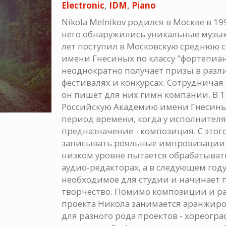
Electronic
,
IDM
,
Piano
Nikola Melnikov родился в Москве в 19
него обнаружились уникальные музык
лет поступил в Московскую среднюю 
имени Гнесиных по классу "фортепиан
неоднократно получает призы в раз
фестивалях и конкурсах. Сотрудничая 
он пишет для них гимн компании. В 17
Российскую Академию имени Гнесиных
период времени, когда у исполнител
предназначение - композиция. С этог
записывать рояльные импровизации н
низком уровне пытается обрабатыват
аудио-редакторах, а в следующем году
необходимое для студии и начинает
творчество. Помимо композиции и ра
проекта Никола занимается аранжир
для разного рода проектов - хореогр