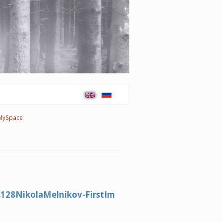
MySpace
s128NikolaMelnikov-FirstIm