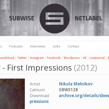
ts
Podcasts
Interviews
Links
Contact
oundcloud
|
Twitter
|
Instagram
|
Facebook
|
Wordpress
|
VK
|
LiveJournal
|
 - First Impressions
(2012)
Artist
Nikola Melnikov
Catnum
SBWS128
Download
archive.org/details/sbw
pressions