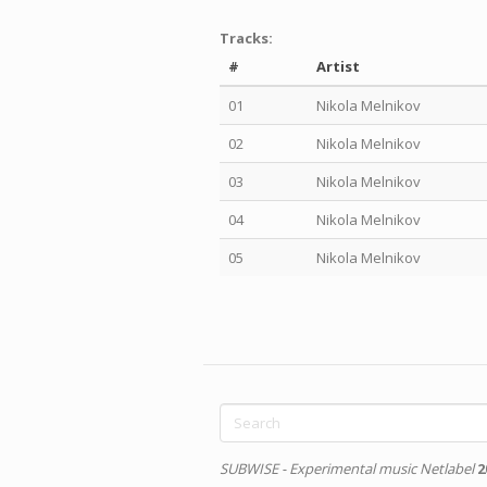
Tracks:
#
Artist
01
Nikola Melnikov
02
Nikola Melnikov
03
Nikola Melnikov
04
Nikola Melnikov
05
Nikola Melnikov
Search
form
Search
SUBWISE - Experimental music Netlabel
2