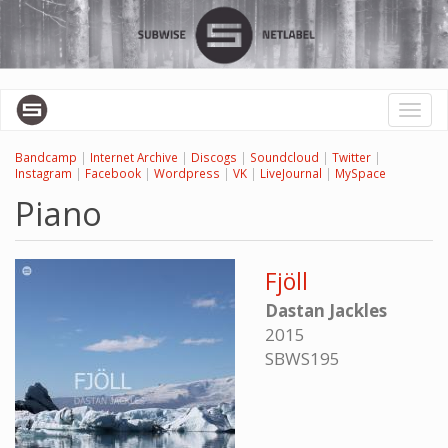
Перейти
к
основному
содержанию
Toggl
naviga
Bandcamp
|
Internet Archive
|
Discogs
|
Soundcloud
|
Twitter
|
Instagram
|
Facebook
|
Wordpress
|
VK
|
LiveJournal
|
MySpace
Piano
Fjöll
Dastan Jackles
2015
SBWS195