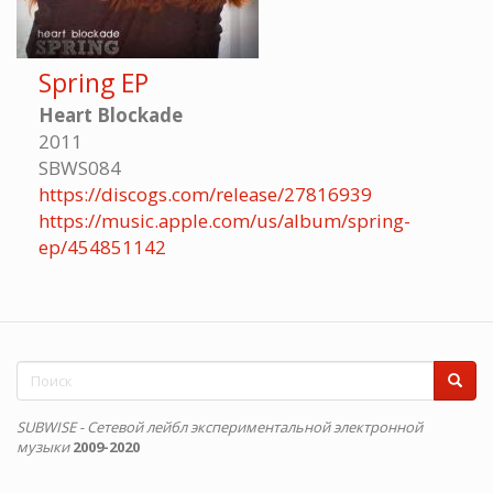
Spring EP
Heart Blockade
2011
SBWS084
https://discogs.com/release/27816939
https://music.apple.com/us/album/spring-
ep/454851142
Форма
поиска
Поиск
SUBWISE - Сетевой лейбл экспериментальной электронной
музыки
2009-2020