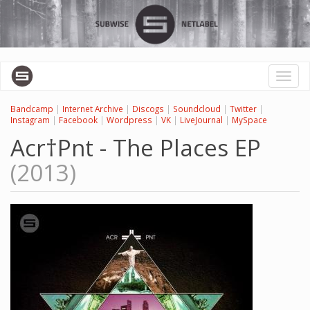
Перейти
к
основному
содержанию
Toggl
naviga
Bandcamp
|
Internet Archive
|
Discogs
|
Soundcloud
|
Twitter
|
Instagram
|
Facebook
|
Wordpress
|
VK
|
LiveJournal
|
MySpace
Acr†Pnt - The Places EP
(2013)