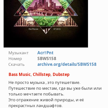
Музыкант
Acr†Pnt
Номер
SBWS158
Скачать
archive.org/details/SBWS158
Bass Music
,
Chillstep
,
Dubstep
Не просто музыка , это путешетвие.
Путешествие по местам, где вы уже были или
только мечтаете побывать.
Это отражение живой природы, и её
прекрастных ландшафтов.