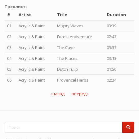
Треклист:
#
Artist
Title
Duration
01
Acrylic & Paint
Mighty Waves
03:39
02
Acrylic & Paint
Forest Andventure
02:43
03
Acrylic & Paint
The Cave
03:37
04
Acrylic & Paint
The Places
03:13
05
Acrylic & Paint
Dutch Tulip
01:50
06
Acrylic & Paint
Provencal Herbs
02:34
‹ назад
вперед ›
Форма
поиска
Поиск