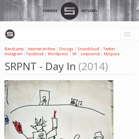
Перейти
к
основному
содержанию
Toggl
naviga
Bandcamp
|
Internet Archive
|
Discogs
|
Soundcloud
|
Twitter
|
Instagram
|
Facebook
|
Wordpress
|
VK
|
LiveJournal
|
MySpace
SRPNT - Day In
(2014)