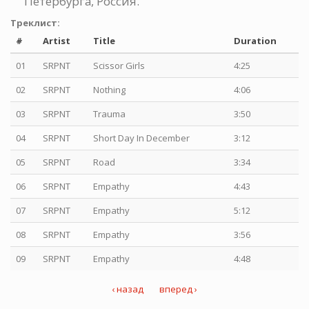
Петербурга, Россия.
Треклист:
#
Artist
Title
Duration
01
SRPNT
Scissor Girls
4:25
02
SRPNT
Nothing
4:06
03
SRPNT
Trauma
3:50
04
SRPNT
Short Day In December
3:12
05
SRPNT
Road
3:34
06
SRPNT
Empathy
4:43
07
SRPNT
Empathy
5:12
08
SRPNT
Empathy
3:56
09
SRPNT
Empathy
4:48
‹ назад
вперед ›