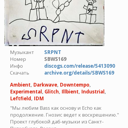
Музыкант
SRPNT
Номер
SBWS169
Инфо
discogs.com/release/5413090
Скачать
archive.org/details/SBWS169
Ambient
,
Darkwave
,
Downtempo
,
Experimental
,
Glitch
,
Illbient
,
Industrial
,
Leftfield
,
IDM
"Мы любим Bass как основу и Echo как
продолжение. Гнозис ведет к воскрешению."
Проект глубокой даб-музыки из Санкт-