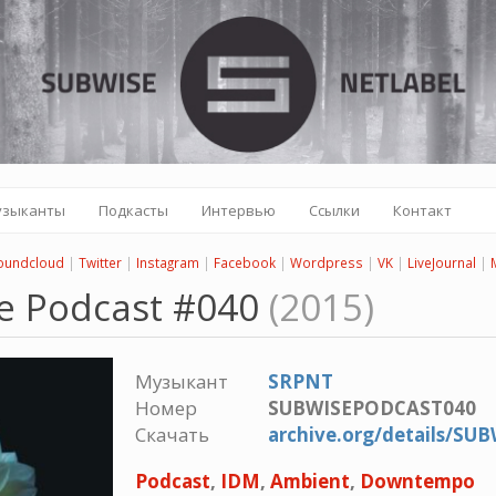
узыканты
Подкасты
Интервью
Ссылки
Контакт
oundcloud
|
Twitter
|
Instagram
|
Facebook
|
Wordpress
|
VK
|
LiveJournal
|
e Podcast #040
(2015)
Музыкант
SRPNT
Номер
SUBWISEPODCAST040
Скачать
archive.org/details/S
Podcast
,
IDM
,
Ambient
,
Downtempo