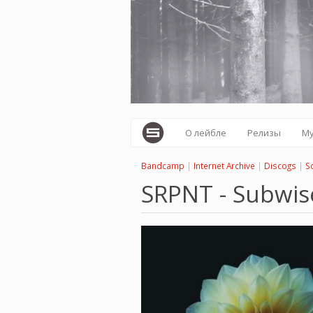
Перейти
к
основному
содержанию
О лейбле
Релизы
М
Bandcamp
|
Internet Archive
|
Discogs
|
S
SRPNT - Subwis