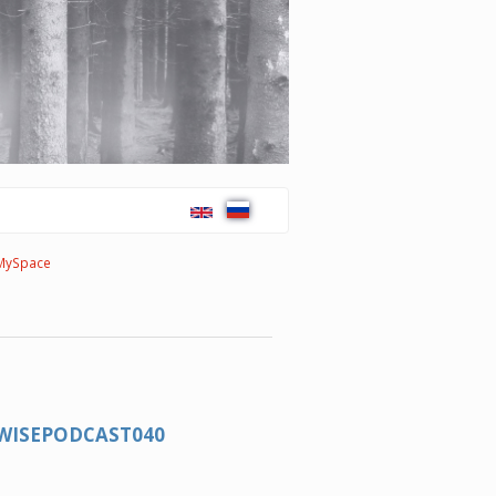
MySpace
UBWISEPODCAST040