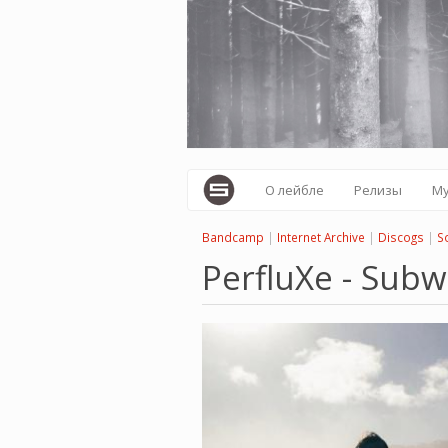
Перейти
к
основному
содержанию
О лейбле
Релизы
М
Bandcamp
|
Internet Archive
|
Discogs
|
S
PerfluXe - Sub