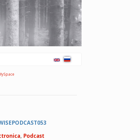
MySpace
UBWISEPODCAST053
ctronica
,
Podcast