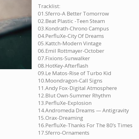
Tracklist:
01.Sferro-A Better Tomorrow
02.Beat Plastic -Teen Steam
03.Kondrath-Chrono Campus
04.PerfluXe-City Of Dreams
05.Kattch-Modern Vintage
06.Emil Rottmayer-October
07.Fixions-Sunwalker
08.HotKey-Afterflash
09.Le Matos-Rise of Turbo Kid
10.Moondragon-Call Signs
11.Andy Fox-Digital Atmosphere
12.Blut Own-Summer Rhythm
13.PerfluXe-Explosion
14.Andromeda Dreams — Antigravity
15.Orax-Dreaming
16.PerfluXe-Thanks For The 80’s Times
17.Sferro-Ornaments