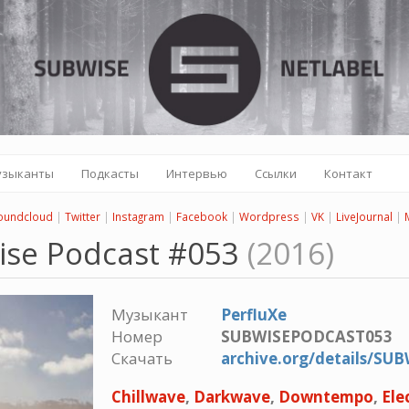
узыканты
Подкасты
Интервью
Ссылки
Контакт
oundcloud
|
Twitter
|
Instagram
|
Facebook
|
Wordpress
|
VK
|
LiveJournal
|
wise Podcast #053
(2016)
Музыкант
PerfluXe
Номер
SUBWISEPODCAST053
Скачать
archive.org/details/S
Chillwave
,
Darkwave
,
Downtempo
,
Ele