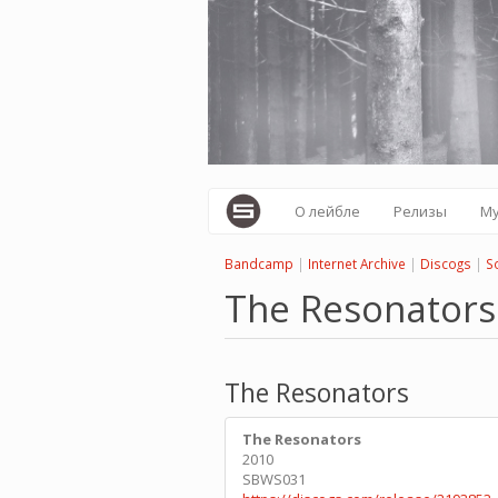
Перейти
к
основному
содержанию
О лейбле
Релизы
М
Bandcamp
|
Internet Archive
|
Discogs
|
S
The Resonators
The Resonators
The Resonators
2010
SBWS031