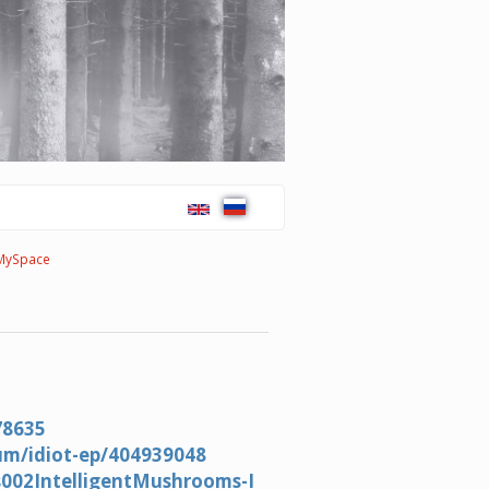
MySpace
78635
um/idiot-ep/404939048
ws002IntelligentMushrooms-I