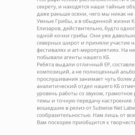
секрету, и находятся наши тайные объ
даже раньше осени, чего мы никак не
Умные Грибы, а в обыденной жизни К
Елизаров, действительно, будто одног
одной кочки грибы. Они уже давольн
северных широт и приняли участие 
фестивалях и art-мероприятиях. На н
побывали агенты нашего КБ.
Ребята выдали отличный EP, составл
композиций, а не полноценный альб
прослушивания занимает чуть более д
аналитический отдел нашего КБ отме
уровень работы со звуком, грамотное
темы и точную передачу настроения. 
вошедшие в релиз от Subwise Net Labe
сообразительностью. Нам лишь от все
Вам поскорее приобщится к творчеству