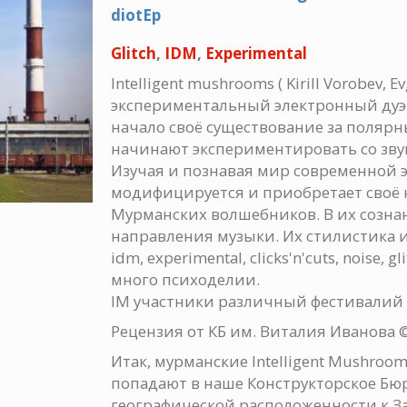
diotEp
Glitch
,
IDM
,
Experimental
Intelligent mushrooms ( Kirill Vorobev, Evg
экспериментальный электронный дуэт
начало своё существование за полярн
начинают экспериментировать со звук
Изучая и познавая мир современной 
модифицируется и приобретает своё 
Мурманских волшебников. В их созн
направления музыки. Их стилистика и
idm, experimental, clicks'n'cuts, noise, g
много психоделии.
IM участники различный фестивалий 
Рецензия от КБ им. Виталия Иванова 
Итак, мурманские Intelligent Mushrooms
попадают в наше Конструкторское Бюр
географической расположенности к За