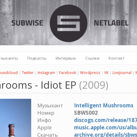
узыканты
Подкасты
Интервью
Ссылки
Контакт
oundcloud
|
Twitter
|
Instagram
|
Facebook
|
Wordpress
|
VK
|
LiveJournal
|
hrooms - Idiot EP
(2009)
Музыкант
Intelligent Mushrooms
Номер
SBWS002
Инфо
discogs.com/release/18
Apple
music.apple.com/us/alb
Скачать
archive.org/details/sb