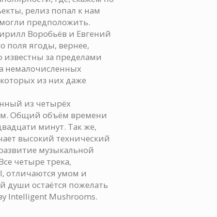
екты, релиз попал к нам
 могли предположить.
ирилл Воробьёв и Евгений
о поля ягоды, вернее,
о известны за пределами
на немалочисленных
екоторых из них даже
енный из четырёх
ом. Общий объём времени
вадцати минут. Так же,
чает высокий технический
 развитие музыкальной
Все четыре трека,
l, отличаются умом и
й души остаётся пожелать
 Intelligent Mushrooms.