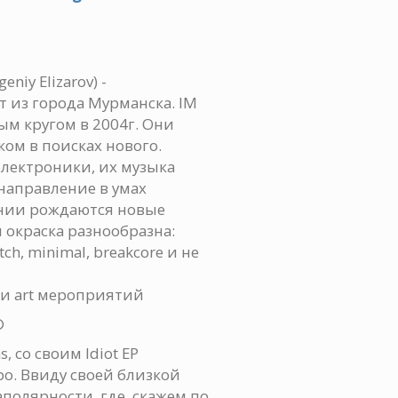
eniy Elizarov) -
 из города Мурманска. IM
ым кругом в 2004г. Они
ом в поисках нового.
электроники, их музыка
направление в умах
ании рождаются новые
 окраска разнообразна:
litch, minimal, breakcore и не
и art мероприятий
©
, со своим Idiot EP
о. Ввиду своей близкой
полярности, где, скажем по