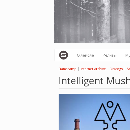
Перейти
к
основному
содержанию
О лейбле
Релизы
М
Bandcamp
|
Internet Archive
|
Discogs
|
S
Intelligent Mus