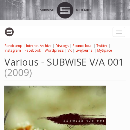
Перейти
к
основному
содержанию
Toggl
naviga
Bandcamp
|
Internet Archive
|
Discogs
|
Soundcloud
|
Twitter
|
Instagram
|
Facebook
|
Wordpress
|
VK
|
LiveJournal
|
MySpace
Various - SUBWISE V/A 001
(2009)