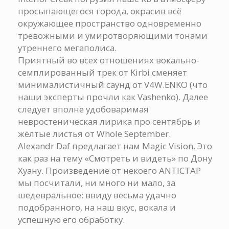
просыпающегося города, окрасив всё
окружающее пространство одновременно
тревожными и умиротворяющими тонами
утреннего мегаполиса.
Приятный во всех отношениях вокально-
семплированный трек от Kirbi сменяет
минималистичный саунд от V4W.ENKO (что
наши эксперты прочли как Vashenko). Далее
следует вполне удобоваримая
невростеническая лирика про сентябрь и
жёлтые листья от Whole September.
Alexandr Daf предлагает нам Magic Vision. Это
как раз на тему «Смотреть и видеть» по Дону
Хуану. Произведение от некоего ANTICTAP
мы посчитали, ни много ни мало, за
шедевральное: ввиду весьма удачно
подобранного, на наш вкус, вокала и
успешную его обработку.