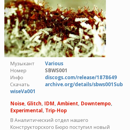
Музыкант
Various
Номер
SBWS001
Инфо
discogs.com/release/1878649
Скачать
archive.org/details/sbws001Sub
wiseVa001
Noise
,
Glitch
,
IDM
,
Ambient
,
Downtempo
,
Experimental
,
Trip-Hop
В Аналитический отдел нашего
Конструкторского Бюро поступил новый