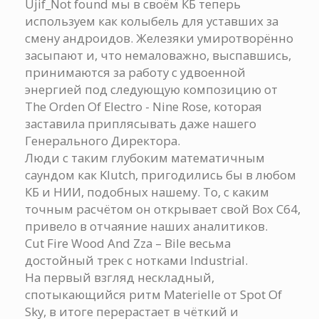
Ujif_Not found мы в своём КБ теперь
используем как колыбель для уставших за
смену андроидов. Железяки умиротворённо
засыпают и, что немаловажно, выспавшись,
принимаются за работу с удвоенной
энергией под следующую композицию от
The Orden Of Electro - Nine Rose, которая
заставила приплясывать даже нашего
Генерального Директора.
Люди с таким глубоким математичным
саундом как Klutch, пригодились бы в любом
КБ и НИИ, подобных нашему. То, с каким
точным расчётом он открывает свой Box C64,
привело в отчаяние наших аналитиков.
Cut Fire Wood And Zza – Bile весьма
достойный трек с нотками Industrial.
На первый взгляд нескладный,
спотыкающийся ритм Materielle от Spot Of
Sky, в итоге перерастает в чёткий и