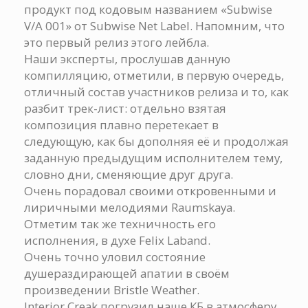
продукт под кодовым названием «Subwise
V/A 001» от Subwise Net Label. Напомним, что
это первый релиз этого лейбла.
Наши эксперты, прослушав данную
компилляцию, отметили, в первую очередь,
отличный состав участников релиза и то, как
разбит трек-лист: отдельно взятая
композиция плавно перетекает в
следующую, как бы дополняя её и продолжая
заданную предыдущим исполнителем тему,
словно дни, сменяющие друг друга.
Очень порадовал своими откровенными и
лиричными мелодиями Raumskaya.
Отметим так же техничность его
исполнения, в духе Felix Laband.
Очень точно уловил состояние
душераздирающей апатии в своём
произведении Bristle Weather.
Interior Creak погрузил наше КБ в атмосферу