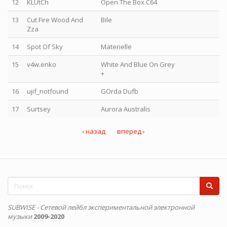
12
KLUtCh
Open The Box C64
13
Cut Fire Wood And
Bile
Zza
14
Spot Of Sky
Materielle
15
v4w.enko
White And Blue On Grey
+
16
ujif_notfound
GOrda Dufb
17
Surtsey
Aurora Australis
‹ назад
вперед ›
Форма
поиска
Поиск
SUBWISE - Сетевой лейбл экспериментальной электронной
музыки
2009-2020