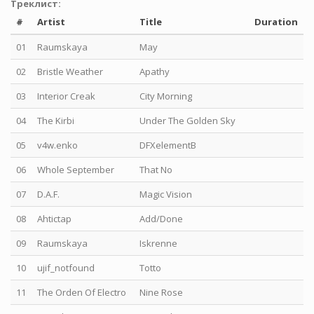
Треклист:
#
Artist
Title
Duration
01
Raumskaya
May
02
Bristle Weather
Apathy
03
Interior Creak
City Morning
04
The Kirbi
Under The Golden Sky
05
v4w.enko
DFXelementB
06
Whole September
That No
07
D.A.F.
Magic Vision
08
Ahtictap
Add/Done
09
Raumskaya
Iskrenne
10
ujif_notfound
Totto
11
The Orden Of Electro
Nine Rose