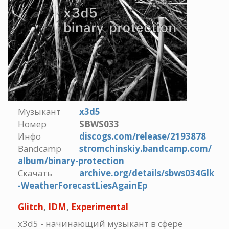
Музыкант
x3d5
Номер
SBWS033
Инфо
discogs.com/release/2193878
Bandcamp
stromchinskiy.bandcamp.com/
album/binary-protection
Скачать
archive.org/details/sbws034Glk
-WeatherForecastLiesAgainEp
Glitch
,
IDM
,
Experimental
x3d5 - начинающий музыкант в сфере