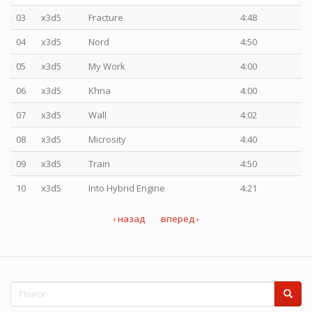
03
x3d5
Fracture
4:48
04
x3d5
Nord
4:50
05
x3d5
My Work
4:00
06
x3d5
Khna
4:00
07
x3d5
Wall
4:02
08
x3d5
Microsity
4:40
09
x3d5
Train
4:50
10
x3d5
Into Hybrid Engine
4:21
‹ назад
вперед ›
Форма
поиска