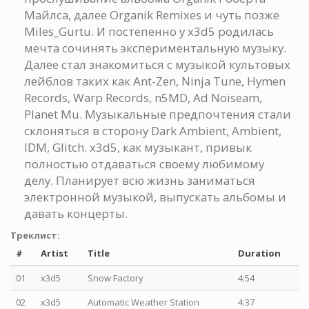
Майлса, далее Organik Remixes и чуть позже
Miles_Gurtu. И постепенно у x3d5 родилась
мечта сочинять экспериментальную музыку.
Далее стал знакомиться с музыкой культовых
лейблов таких как Ant-Zen, Ninja Tune, Hymen
Records, Warp Records, n5MD, Ad Noiseam,
Planet Mu. Музыкальные предпочтения стали
склоняться в сторону Dark Ambient, Ambient,
IDM, Glitch. x3d5, как музыкант, привык
полностью отдаваться своему любимому
делу. Планирует всю жизнь заниматься
электронной музыкой, выпускать альбомы и
давать концерты.
Треклист:
#
Artist
Title
Duration
01
x3d5
Snow Factory
4:54
02
x3d5
Automatic Weather Station
4:37