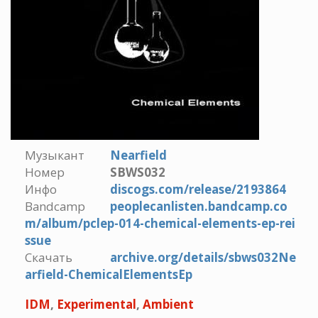
Музыкант
Nearfield
Номер
SBWS032
Инфо
discogs.com/release/2193864
Bandcamp
peoplecanlisten.bandcamp.co
m/album/pclep-014-chemical-elements-ep-rei
ssue
Скачать
archive.org/details/sbws032Ne
arfield-ChemicalElementsEp
IDM
,
Experimental
,
Ambient