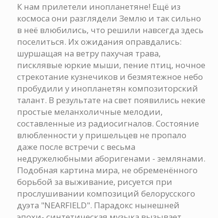
К нам прилетели инопланетяне! Ещё из
космоса они разглядели Землю и так сильно
в неё влюбились, что решили навсегда здесь
поселиться. Их ожидания оправдались:
шуршащая на ветру пахучая трава,
писклявые юркие мыши, пение птиц, ночное
стрекотание кузнечиков и безмятежное небо
пробудили у инопланетян композиторский
талант. В результате на свет появились некие
простые меланхоличные мелодии,
составленные из радиосигналов. Состояние
влюбленности у пришельцев не пропало
даже после встречи с весьма
недружелюбными аборигенами - землянами.
Подобная картина мира, не обременённого
борьбой за выживание, рисуется при
прослушивании композиций белорусского
дуэта "NEARFIELD". Парадокс нынешней
эпохи- синтетическая музыка вызывает