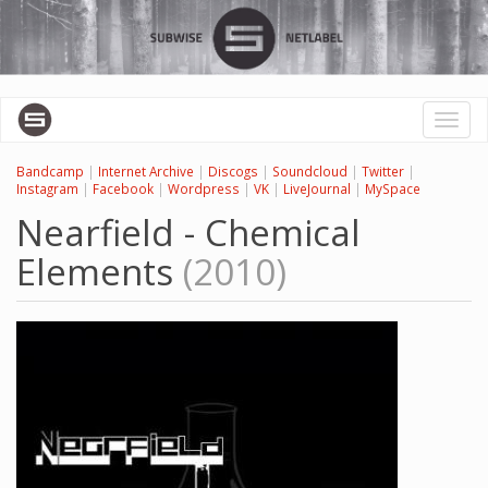
Перейти
к
основному
содержанию
Toggl
naviga
Bandcamp
|
Internet Archive
|
Discogs
|
Soundcloud
|
Twitter
|
Instagram
|
Facebook
|
Wordpress
|
VK
|
LiveJournal
|
MySpace
Nearfield - Chemical
Elements
(2010)