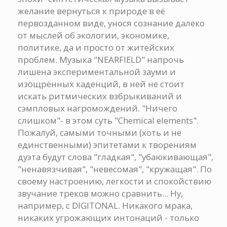
желание вернуться к природе в её
первозданном виде, унося сознание далеко
от мыслей об экологии, экономике,
политике, да и просто от житейских
проблем. Музыка "NEARFIELD" напрочь
лишена экспериментальной зауми и
изощрённых каденций, в ней не стоит
искать ритмических взбрыкиваний и
сэмпловых нагромождений. "Ничего
слишком"- в этом суть "Chemical elements".
Пожалуй, самыми точными (хоть и не
единственными) эпитетами к творениям
дуэта будут слова "гладкая", "убаюкивающая",
"ненавязчивая", "невесомая", "кружащая". По
своему настроению, легкости и спокойствию
звучание треков можно сравнить... Ну,
например, с DIGITONAL. Никакого мрака,
никаких угрожающих интонаций - только