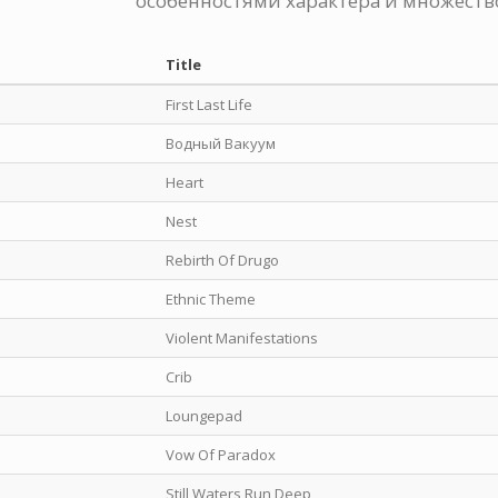
особенностями характера и множеств
Title
First Last Life
Водный Вакуум
Heart
Nest
Rebirth Of Drugo
Ethnic Theme
Violent Manifestations
Crib
Loungepad
Vow Of Paradox
Still Waters Run Deep