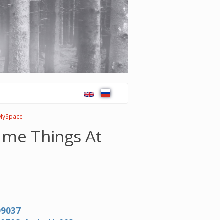
MySpace
ame Things At
09037