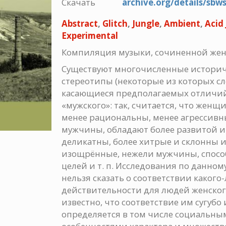
Скачать
archive.org/details/sb
Abstract
,
Glitch
,
Jungle
,
Ambient
,
Acid 
Experimental
Компиляция музыки, сочиненной же
Существуют многочисленные истори
стереотипы (некоторые из которых сл
касающиеся предполагаемых отличий 
«мужского»: так, считается, что жен
менее рациональны, менее агрессивн
мужчины, обладают более развитой и
деликатны, более хитрые и склонны и
изощрённые, нежели мужчины, спосо
целей и т. п. Исследования по данном
нельзя сказать о соответствии какого
действительности для людей женского
известно, что соответствие им сугуб
определяется в том числе социальн