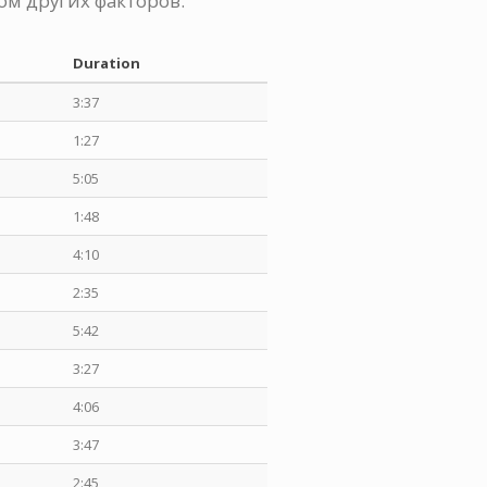
ом других факторов.
Duration
3:37
1:27
5:05
1:48
4:10
2:35
5:42
3:27
4:06
3:47
2:45