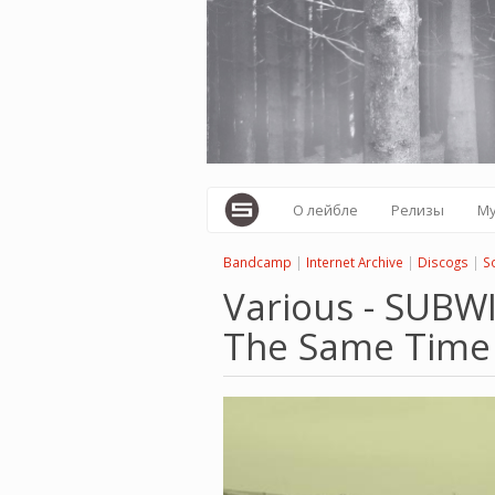
Перейти
к
основному
содержанию
О лейбле
Релизы
М
Bandcamp
|
Internet Archive
|
Discogs
|
S
Various - SUBWI
The Same Tim