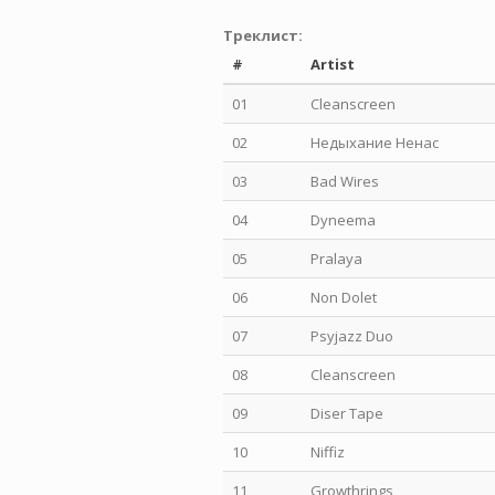
Треклист:
#
Artist
01
Cleanscreen
02
Недыхание Ненаc
03
Bad Wires
04
Dyneema
05
Pralaya
06
Non Dolet
07
Psyjazz Duo
08
Cleanscreen
09
Diser Tape
10
Niffiz
11
Growthrings