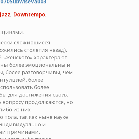
ws070SubwiseVa003
Jazz
,
Downtempo
,
нщинами.
чески сложившиеся
ожились столетия назад),
«женского» характера от
щины более эмоциональны и
ы, более разговорчивы, чем
нтуицией, более
спользовать более
бы для достижения своих
у вопросу продолжаются, но
-либо из них
 пола, так как ныне науке
о индивидуально и
ыми причинами,