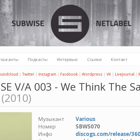
узыканты
Подкасты
Интервью
Ссылки
Контакт
oundcloud
|
Twitter
|
Instagram
|
Facebook
|
Wordpress
|
VK
|
LiveJournal
|
SE V/A 003 - We Think The S
e
(2010)
Музыкант
Various
Номер
SBWS070
Инфо
discogs.com/release/36