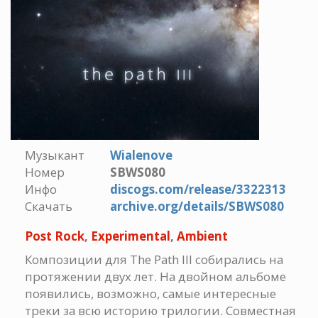
Музыкант
Wialenove
Номер
SBWS080
Инфо
discogs.com/release/3322313
Скачать
archive.org/details/SBWS080
Post Rock
,
Experimental
,
Ambient
Композиции для The Path III собирались на
протяжении двух лет. На двойном альбоме
появились, возможно, самые интересные
треки за всю историю трилогии. Совместная