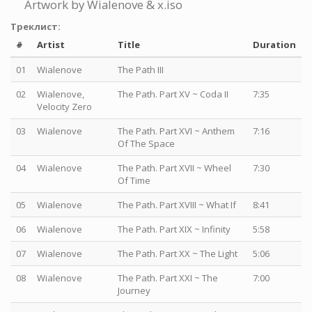
Artwork by Wialenove & x.iso
Треклист:
#
Artist
Title
Duration
01
Wialenove
The Path III
02
Wialenove,
The Path. Part XV ~ Coda II
7:35
Velocity Zero
03
Wialenove
The Path. Part XVI ~ Anthem
7:16
Of The Space
04
Wialenove
The Path. Part XVII ~ Wheel
7:30
Of Time
05
Wialenove
The Path. Part XVIII ~ What If
8:41
06
Wialenove
The Path. Part XIX ~ Infinity
5:58
07
Wialenove
The Path. Part XX ~ The Light
5:06
08
Wialenove
The Path. Part XXI ~ The
7:00
Journey