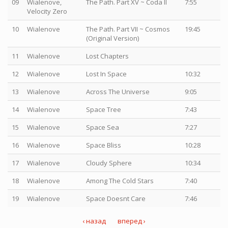
09
Wialenove,
The Path. Part XV ~ Coda II
7:55
Velocity Zero
10
Wialenove
The Path. Part VII ~ Cosmos
19:45
(Original Version)
11
Wialenove
Lost Chapters
12
Wialenove
Lost In Space
10:32
13
Wialenove
Across The Universe
9:05
14
Wialenove
Space Tree
7:43
15
Wialenove
Space Sea
7:27
16
Wialenove
Space Bliss
10:28
17
Wialenove
Cloudy Sphere
10:34
18
Wialenove
Among The Cold Stars
7:40
19
Wialenove
Space Doesnt Care
7:46
‹ назад
вперед ›