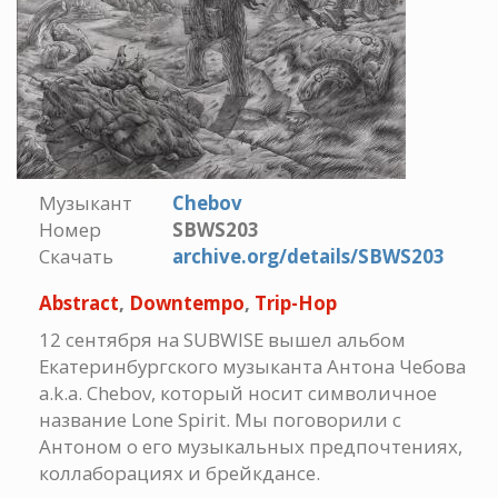
Музыкант
Chebov
Номер
SBWS203
Скачать
archive.org/details/SBWS203
Abstract
,
Downtempo
,
Trip-Hop
12 сентября на SUBWISE вышел альбом
Екатеринбургского музыканта Антона Чебова
a.k.a. Chebov, который носит символичное
название Lone Spirit. Мы поговорили с
Антоном о его музыкальных предпочтениях,
коллаборациях и брейкдансе.