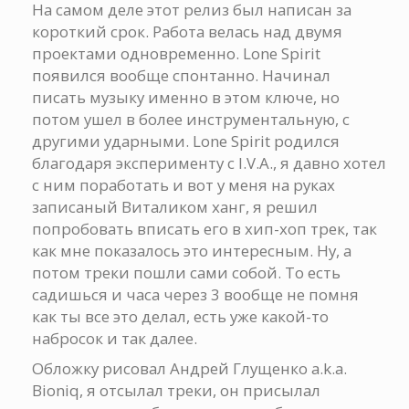
На самом деле этот релиз был написан за
короткий срок. Работа велась над двумя
проектами одновременно. Lone Spirit
появился вообще спонтанно. Начинал
писать музыку именно в этом ключе, но
потом ушел в более инструментальную, с
другими ударными. Lone Spirit родился
благодаря эксперименту с I.V.A., я давно хотел
с ним поработать и вот у меня на руках
записаный Виталиком ханг, я решил
попробовать вписать его в хип-хоп трек, так
как мне показалось это интересным. Ну, а
потом треки пошли сами собой. То есть
садишься и часа через 3 вообще не помня
как ты все это делал, есть уже какой-то
набросок и так далее.
Обложку рисовал Андрей Глущенко a.k.a.
Bioniq, я отсылал треки, он присылал