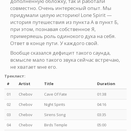
дополненную обложку, так и работали
совместно. Очень интересный опыт. Мы
придумали целую историю! Lone Spirit —
история путешествия из пункта А в пункт Б,
при этом, познавая собственное Я,
примеряешь роль одинокого духа на себя.
Ответ в конце пути. У каждого свой.
Вообще сказался дефицит такого саунда,
всмысле мало такого звука сейчас встречаю,
не хватает мне его.
Треклист:
#
Artist
Title
Duration
01
Chebov
Cave Of Fate
01:38
02
Chebov
Night Spirits
04:16
03
Chebov
Sirens Song
03:35
04
Chebov
Birds Temple
05:00