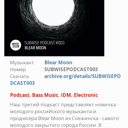
Музыкант
Blear Moon
Номер
SUBWISEPODCAST003
Скачать
archive.org/details/SUBWISEPO
DCAST003
Podcast
,
Bass Music
,
IDM
,
Electronic
Наш третий подкаст представляет новичка -
молодого российского музыканта и
продюсера Blear Moon из Снежинска - самого
молодого закрытого города России. В